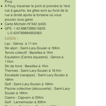
Pouy
À Pouy, traverser le pont et prendre la 1ère
rue à gauche, les gîtes sont au fond de la
rue à droite après la fontaine où vous
pouvez vous garer.
Carte Michelin N°342 /pli05
GPS : l
42.8967288515625
L:
0.424789994955063
Loisirs :
Lac : Génos à 11 km
Ski alpin : Saint-Lary-Soulan à 16Km
Tennis collectif : Bareilles à 1Km
Equitation (Centre équestre) : Génos à
11Km
Ski de fond : Bareilles à 1Km
Thermes : Saint-Lary-Soulan à 16 Km
Escalade (varappe) : Saint-Lary-Soulan à
16Km
Golf : Saint-Lary-Soulan à 16Km
Piscine collective (découverte) : Saint-Lary-
Soulan à 16Km
Casino : Capvern à 25Km
Golf : Lannemezan à 30Km